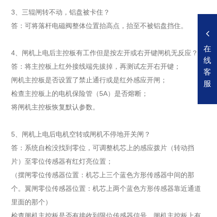
3、三辊闸转不动，铝盘被卡住？
答：可将落杆电磁阀整体位置抬高点，抬至不被铝盘挡住。
在
4、闸机上电后主控板有工作但是按左开或右开键闸机无反应？
线
答：将主控板上红外接线端先拔掉，再测试左开右开键；
客
闸机主控板是否设置了禁止通行或是红外感应开闸；
服
检查主控板上的电机保险管（5A）是否熔断；
将闸机主控板恢复默认参数。
5、闸机上电后电机空转或闸机不停地开关闸？
答：系统自检没找到零位，可调整机芯上的感应拨片（转动挡
片）至零位传感器有红灯亮位置；
（摆闸零位传感器位置：机芯上三个蓝色方形传感器中间的那
个。翼闸零位传感器位置：机芯上两个蓝色方形传感器靠近通道
里面的那个）
检查闸机主控板是否有接收到限位传感器信号，闸机主控板上有