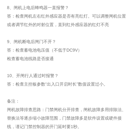
8、闸机上电后蜂鸣器一直报警？
答：检查闸机左右红外感应器是否有亮红灯。可以调整闸机位置
或者调节红外的对射位置，直到红外感应器的红灯不亮
9、闸机断电后闸门不开？
答：检查蓄电池电压值（不低于DC9V）
检查蓄电池线路是否接通
10、开闸行人通过时报警？
答：检查主控板参数“出入口开启时长”数值设置过小。
备注：
闸机故障排查思路：门禁闸机分开排查，闸机故障多用排除法、
替换法等逐步缩小故障范围，门禁故障多是软件设置或硬件接
线，谨记门禁控制器的开门延时要1秒。