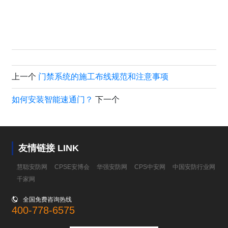
上一个
门禁系统的施工布线规范和注意事项
如何安装智能速通门？
下一个
友情链接 LINK
慧聪安防网
CPSE安博会
华强安防网
CPS中安网
中国安防行业网
千家网

全国免费咨询热线
400-778-6575