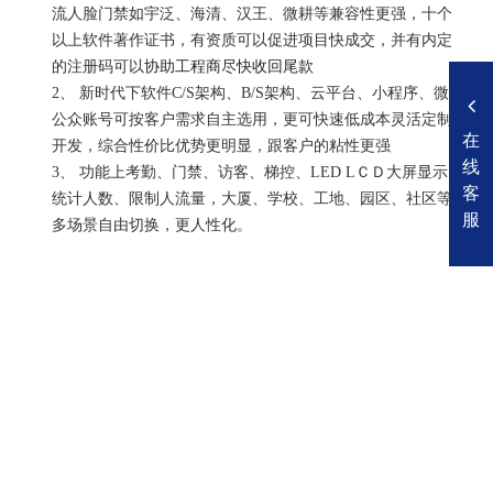
流人脸门禁如宇泛、海清、汉王、微耕等兼容性更强，十个
以上软件著作证书，有资质可以促进项目快成交，并有内定
的注册码可以
协助工程商尽快收回尾款
2、
新时代下软件
C/S
架构、
B/S
架构、云平台、小程序、微信
公众账号可按客户需求自主选用，更可快速低成本灵活定制
在
开发，综合性价比优势更明显，跟客户的粘性更强
线
3、
功能上考勤、门禁、访客、梯控、
LED L
ＣＤ大屏显示、
客
统计人数、限制人流量，大厦、学校、工地、园区、社区等
服
多场景自由切换，更人性化。