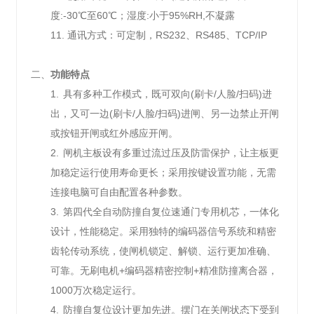
度
:-30
℃
至60
℃
；湿度:
小于
95%RH,
不凝露
11.
通讯方式：可定制，
RS232
、
RS485
、
TCP/IP
二、
功能特点
1.
具有多种工作模式，既可双向
(
刷卡
/
人脸
/
扫码
)
进
出，又可一边
(
刷卡
/
人脸
/
扫码
)
进闸、另一边禁止开闸
或按钮开闸或红外感应开闸。
2.
闸机主板设有多重过流过压及防雷保护，让主板更
加稳定运行使用寿命更长；采用按键设置功能，无需
连接电脑可自由配置各种参数。
3.
第四代全自动防撞自复位速通门专用机芯，一体化
设计，性能稳定。采用独特的编码器信号系统和精密
齿轮传动系统，使闸机锁定、解锁、运行更加准确、
可靠。无刷电机
+
编码器精密控制
+
精准防撞离合器，
1000
万次稳定运行。
4.
防撞自复位设计更加先进。摆门在关闸状态下受到