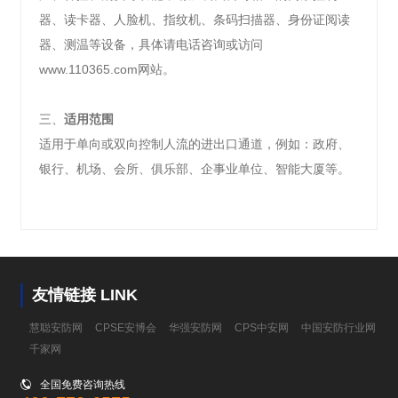
器、读卡器、人脸机、指纹机、条码扫描器、身份证阅读
器、测温等设备，具体请电话咨询或访问
www.110365.com
网站。
三、
适用范围
适用
于单向或双向控制人流的进出口通道，例如：政府、
银行、机场、会所、俱乐部、企事业单位、智能大厦等。
友情链接 LINK
慧聪安防网
CPSE安博会
华强安防网
CPS中安网
中国安防行业网
千家网

全国免费咨询热线