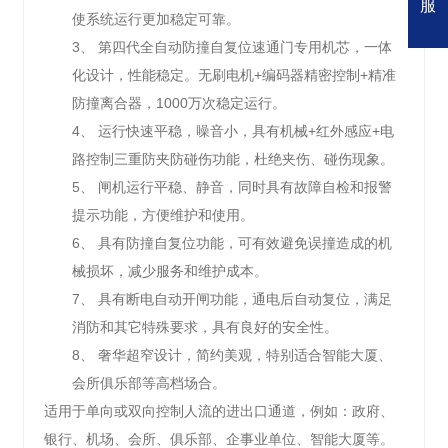
服
使系统运行更加稳定可靠。
3、
第四代全自动防撞自复位速通门专用机芯，一体
化设计，性能稳定。无刷电机
+
编码器精密控制
+
精准
防撞离合器，
1000
万次稳定运行。
4、
运行快速平稳，噪音小，具有机械
+
红外感应
+
电
路控制三重防夹防碰伤功能，杜绝夹伤、碰伤现象。
5、
闸机运行平稳、静音，同时具有故障自检和报警
提示功能，方便维护和使用。
6、
具有防撞自复位功能，可有效避免误撞造成的机
械损坏，减少服务和维护成本。
7、
具有断电自动开闸功能，通电后自动复位，满足
消防和其它特殊要求，具有良好的安全性。
8、
奢华超窄设计，简约美观，特别适合智能大厦、
会所俱乐部等高档场合。
适用于单向或双向控制人流的进出口通道，例如：政府、
银行、机场、会所、俱乐部、企事业单位、智能大厦等。