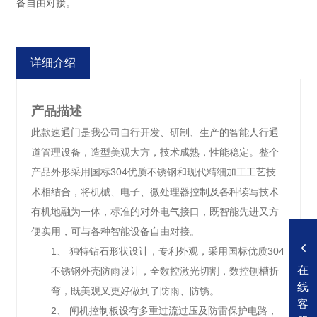
备自由对接。
详细介绍
产品描述
此款
速通门
是我公司自行开发、研制、生产的智能人行通
道管理设备，造型美观大方，技术成熟，性能稳定。整个
产品外形采用国标
304
优质不锈钢和现代精细加工工艺技
术相结合，将机械、电子、微处理器控制及各种读写技术
有机地融为一体，标准的对外电气接口，既智能先进又方
便实用，可与各种智能设备自由对接。
1、
独特钻石形状设计，专利外观，采用国标优质
304
在
不锈钢外壳防雨设计，全数控激光切割，数控刨槽折
线
弯，既美观又更好做到了防雨、防锈。
客
2、
闸机控制板设有多重过流过压及防雷保护电路，