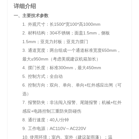
详细介绍
一、主要技术参数
1.
外
观尺寸：长
1500*
宽
100*
高
1000mm
2.
材料结构：
304
不锈钢；面盖
1.5mm
，侧板
1.5mm
；亚克力封板；亚克力摆门
3.
通道宽度：两台组成一个通道标准宽度
650mm
，
最大≤
950mm
（考虑美观建议机箱加长）
4.
摆门长度：标准
300mm
，最大
450mm
5.
控制方式：全自动
6.
控制方向：双向、单向、单向
+
红外感应出闸（可
选）
7.
报警防夹：非法闯入报警、尾随报警；机械
+
红外
感应
+
电路控制三重防夹防碰伤
8.
通行速度：
40
人
/
分钟
9.
工作电源：
AC110V
～
AC220V
10.
使用环境：室内、室外（建议架雨蓬）；温