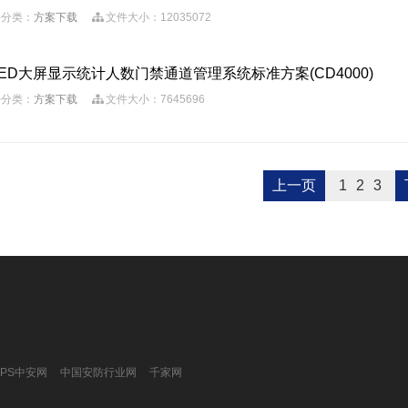
分类：
方案下载
文件大小：12035072
LED大屏显示统计人数门禁通道管理系统标准方案(CD4000)
分类：
方案下载
文件大小：7645696
上一页
1
2
3
CPS中安网
中国安防行业网
千家网