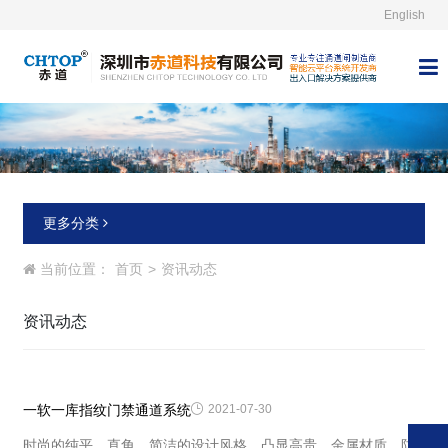
English



更多分类
当前位置：
首页
>
资讯动态
资讯动态
一软一库指纹门禁通道系统

2021-07-30
时尚的纯平、直角、简洁的设计风格，凸显高贵。金属材质，防