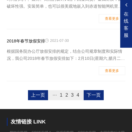
破坏性强。安装简单，也可以很美观地嵌入到赤道智能闸机里
面。暗背景成像技术，识别速度快准。与8000系列门禁一套软件
在
查看更多
管理，一个网络，一个数据库，操作更便捷，使用更方便。详细
线
参数：尺寸：120mm*72mm*20mm指纹容量：1000个颜色：银
客
色工作电压：DC12V工作
服
2018年春节放假安排

2021-07-30
根据国务院办公厅放假安排的规定，结合公司规章制度和实际情
况，我公司2018年春节放假安排如下：2月10日(星期六,腊月二十
五)至2月25日(星期日,正月初十)放假，共16天，2月26日(星期一,
查看更多
正月十一)开始上班。祝您新春快乐、阖家团圆！深圳市赤道科技
有限公司二〇一八年一月九日
上一页
···
1
2
3
4
下一页
友情链接 LINK