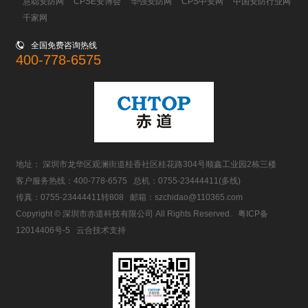
慧聪安防网
CPSE安博会
华强安防网
CPS中安网
中国安防行业网
千家网

全国免费咨询热线
400-778-6575
地址： 深圳市龙华区观澜街道桂香社区桂花路304号顺鑫工业园2栋三楼
客户服务热线：
400-778-6575
总机：
0755-23444411
(多线)
传真：0755-23444411转808 邮箱：
szchidao@110365.com
Copyright © 深圳市赤道科技有限公司 All Rights Reserved.
粤ICP备
12014406号-5
云合技术支持