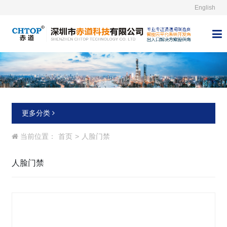
English



更多分类
当前位置：
首页
>
人脸门禁
人脸门禁