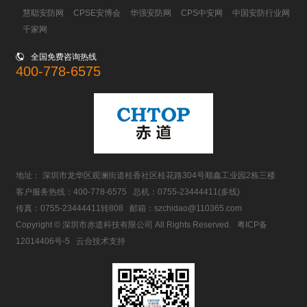
慧聪安防网
CPSE安博会
华强安防网
CPS中安网
中国安防行业网
千家网

全国免费咨询热线
400-778-6575
地址： 深圳市龙华区观澜街道桂香社区桂花路304号顺鑫工业园2栋三楼
客户服务热线：
400-778-6575
总机：
0755-23444411
(多线)
传真：0755-23444411转808 邮箱：
szchidao@110365.com
Copyright © 深圳市赤道科技有限公司 All Rights Reserved.
粤ICP备
12014406号-5
云合技术支持