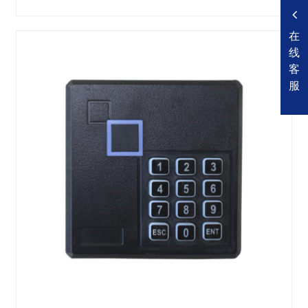
在
线
客
服