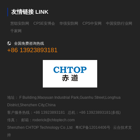
友情链接 LINK
慧聪安防网
CPSE安博会
华强安防网
CPS中安网
中国安防行业网
千家网

全国免费咨询热线
+86 13923893181
地址： F Building,Maoyuan Industrial Park,Guanhu Street,Longhua
District,Shenzhen City,China
客户服务热线：
+86 13923893181
总机：
+86 13923893181
(多线)
传真： 邮箱：
roderick@chtoptech.com
Shenzhen CHTOP Technology Co.,Ltd
粤ICP备12014406号
云合技术支
持