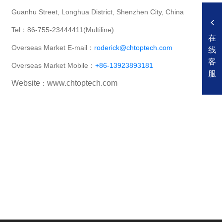
Guanhu Street, Longhua District, Shenzhen City, China
Tel：86-755-23444411(Multiline)
在
Overseas Market E-mail：
roderick@chtoptech.com
线
客
Overseas Market Mobile：
+86-13923893181
服
Website
www.chtoptech.com
：