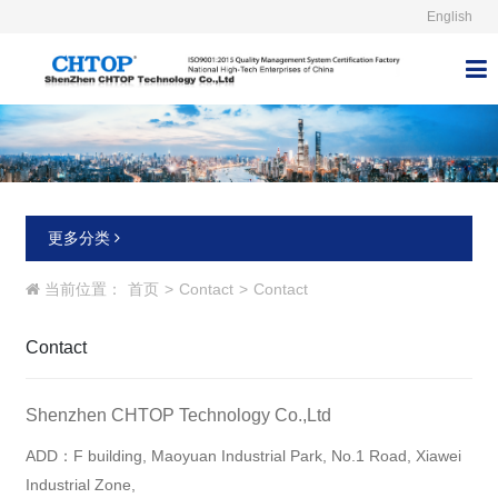
English



更多分类
当前位置：
首页
>
Contact
>
Contact
Contact
Shenzhen CHTOP Technology Co.,Ltd
ADD：F building, Maoyuan Industrial Park, No.1 Road, Xiawei
Industrial Zone,